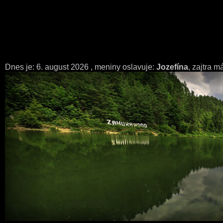
Dnes je:
6. august 2026
, meniny oslavuje:
Jozefína
, zajtra 