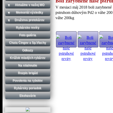
Boli zarybnené naše pstru
Aktuálne v našej MO
V mesiaci máj 2018 boli zarybnené
pstruhom dúhovým Pd2 o váhe 200
Memoriál výsledky
váhe 200kg
Družstva pretekárov
Rybárske revíry
Foto galéria
Chata Čingov a Sp.Vlachy
Odkazy
Krúžok mladých rybárov
Na stiahnutie
Rozpis brigád
Povolenia na rybolov
Rybársky poriadok
Ekohavárie