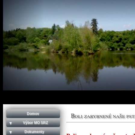
Domov
Boli zarybnené naše pst
Výbor MO SRZ
Dokumenty