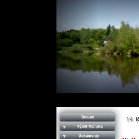
Domov
19. 
Výbor MO SRZ
Dokumenty