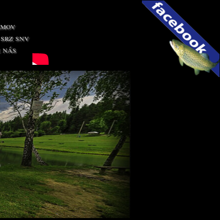
amov
 srz snv
 nás