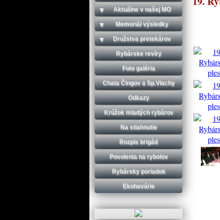
19. Ry
Aktuálne v našej MO
Memoriál výsledky
Družstva pretekárov
Rybárske revíry
Foto galéria
Chata Čingov a Sp.Vlachy
Odkazy
Krúžok mladých rybárov
Na stiahnutie
Rozpis brigád
Povolenia na rybolov
Rybársky poriadok
Ekohavárie