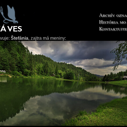
Archív ozn
História mo
Kontaktujte
avuje:
Štefánia
, zajtra má meniny: