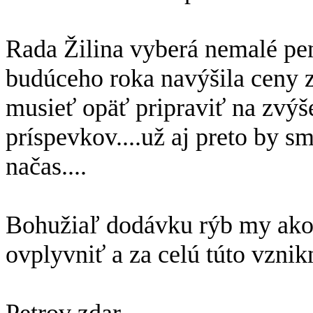
Rada Žilina vyberá nemalé pen
budúceho roka navýšila ceny z
musieť opäť pripraviť na zvýš
príspevkov....už aj preto by s
načas....
Bohužiaľ dodávku rýb my ako
ovplyvniť a za celú túto vznik
Petrov zdar