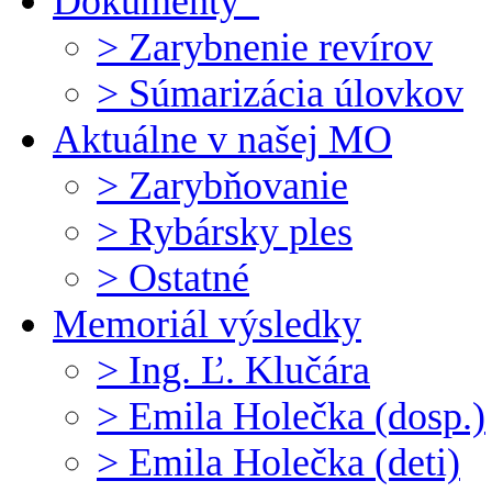
Dokumenty
> Zarybnenie revírov
> Súmarizácia úlovkov
Aktuálne v našej MO
> Zarybňovanie
> Rybársky ples
> Ostatné
Memoriál výsledky
> Ing. Ľ. Klučára
> Emila Holečka (dosp.)
> Emila Holečka (deti)