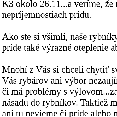
K3 okolo 26.11...a veríme, že
nepríjemnostiach prídu.
Ako ste si všimli, naše rybník
príde také výrazné oteplenie a
Mnohí z Vás si chceli chytiť s
Vás rybárov ani výbor nezaují
či má problémy s výlovom...za
násadu do rybníkov. Taktiež 
ani tu nevieme či príde alebo n