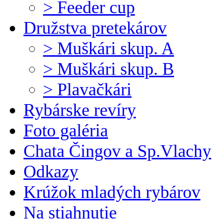
> Feeder cup
Družstva pretekárov
> Muškári skup. A
> Muškári skup. B
> Plavačkári
Rybárske revíry
Foto galéria
Chata Čingov a Sp.Vlachy
Odkazy
Krúžok mladých rybárov
Na stiahnutie