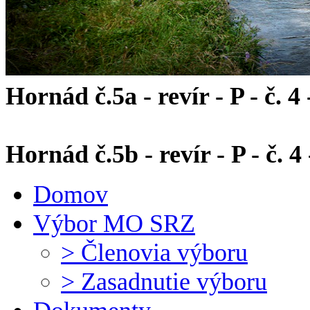
Hornád č.5a - revír - P - č. 4 
Hornád č.5b - revír - P - č. 
Domov
Výbor MO SRZ
> Členovia výboru
> Zasadnutie výboru