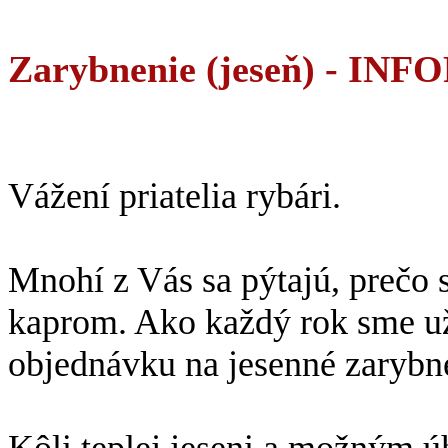
Zarybnenie (jeseň) - I
Vážení priatelia rybári.
Mnohí z Vás sa pýtajú, prečo 
kaprom. Ako každý rok sme už
objednávku na jesenné zarybne
Kôli teplej jeseni a možným 