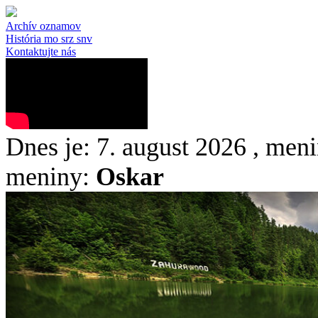
Archív oznamov
História mo srz snv
Kontaktujte nás
Dnes je:
7. august 2026
, meni
meniny:
Oskar