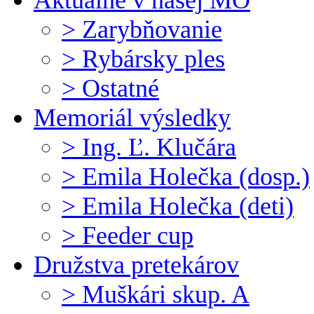
Aktuálne v našej MO
> Zarybňovanie
> Rybársky ples
> Ostatné
Memoriál výsledky
> Ing. Ľ. Klučára
> Emila Holečka (dosp.)
> Emila Holečka (deti)
> Feeder cup
Družstva pretekárov
> Muškári skup. A