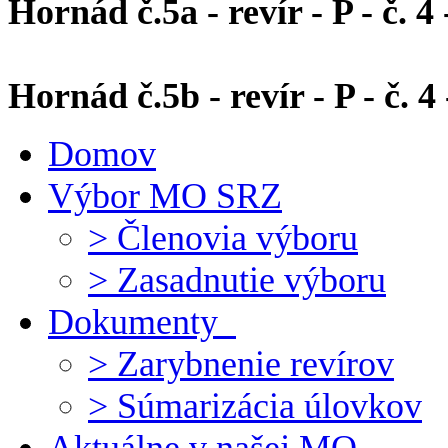
Hornád č.5a - revír - P - č. 4 
Hornád č.5b - revír - P - č. 
Domov
Výbor MO SRZ
> Členovia výboru
> Zasadnutie výboru
Dokumenty
> Zarybnenie revírov
> Súmarizácia úlovkov