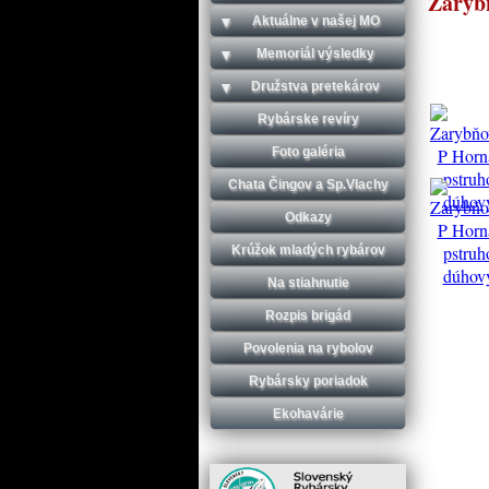
Zaryb
Aktuálne v našej MO
Memoriál výsledky
Družstva pretekárov
Rybárske revíry
Foto galéria
Chata Čingov a Sp.Vlachy
Odkazy
Krúžok mladých rybárov
Na stiahnutie
Rozpis brigád
Povolenia na rybolov
Rybársky poriadok
Ekohavárie