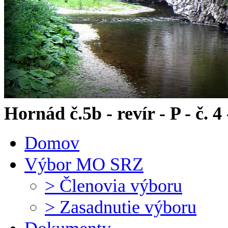
Hornád č.5b - revír - P - č. 
Domov
Výbor MO SRZ
> Členovia výboru
> Zasadnutie výboru