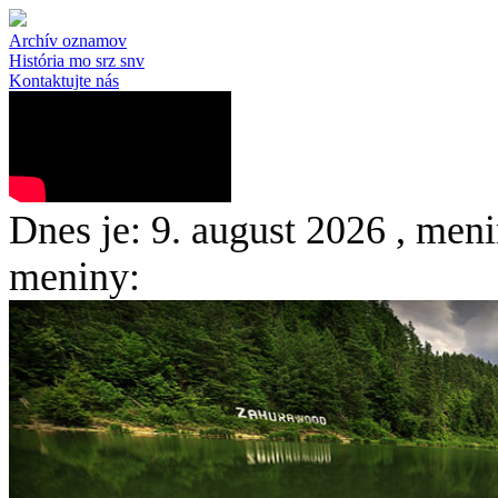
Archív oznamov
História mo srz snv
Kontaktujte nás
Dnes je:
9. august 2026
, meni
meniny: