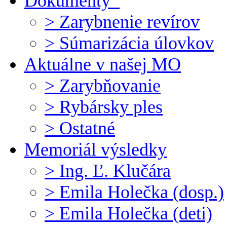
Dokumenty
> Zarybnenie revírov
> Súmarizácia úlovkov
Aktuálne v našej MO
> Zarybňovanie
> Rybársky ples
> Ostatné
Memoriál výsledky
> Ing. Ľ. Klučára
> Emila Holečka (dosp.)
> Emila Holečka (deti)