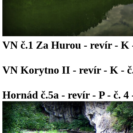
VN č.1 Za Hurou - revír - K - 
VN Korytno II - revír - K - č.
Hornád č.5a - revír - P - č. 4 