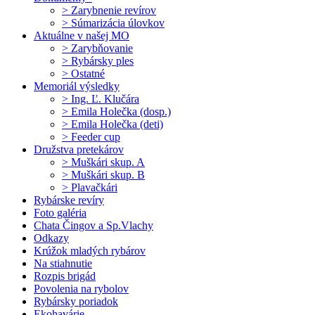
> Zarybnenie revírov
> Súmarizácia úlovkov
Aktuálne v našej MO
> Zarybňovanie
> Rybársky ples
> Ostatné
Memoriál výsledky
> Ing. Ľ. Klučára
> Emila Holečka (dosp.)
> Emila Holečka (deti)
> Feeder cup
Družstva pretekárov
> Muškári skup. A
> Muškári skup. B
> Plavačkári
Rybárske revíry
Foto galéria
Chata Čingov a Sp.Vlachy
Odkazy
Krúžok mladých rybárov
Na stiahnutie
Rozpis brigád
Povolenia na rybolov
Rybársky poriadok
Ekohavárie